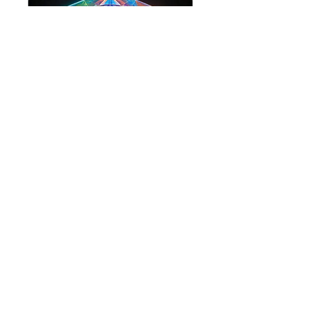
12D Lightbody
Realignment & Post
Reading
Więcej
850
850 USD
dolarów
amerykańskich
Zarezerwuj