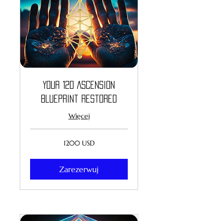
Your 12D Ascension
Blueprint Restored
Więcej
1200
1200 USD
dolarów
amerykańskich
Zarezerwuj