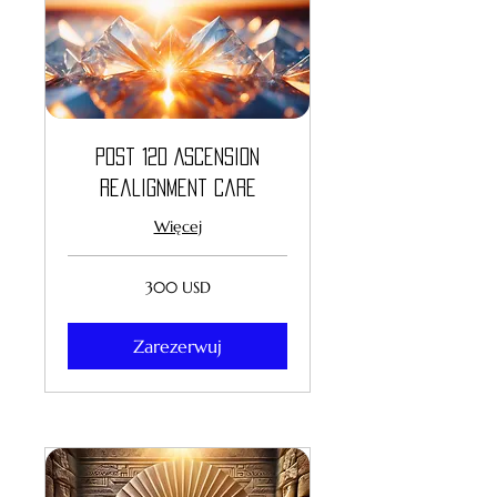
Post 12D Ascension
Realignment Care
Więcej
300
300 USD
dolarów
amerykańskich
Zarezerwuj