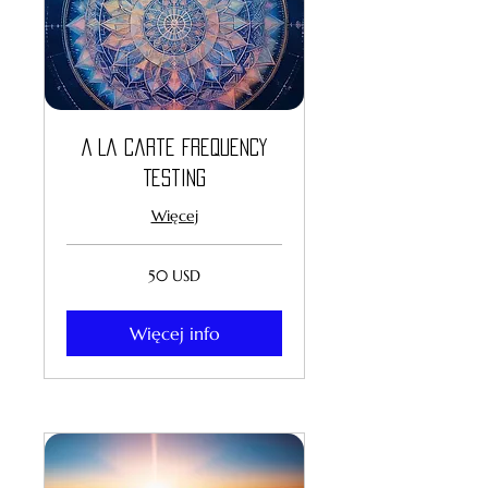
A La Carte Frequency
Testing
Więcej
50
50 USD
dolarów
amerykańskich
Więcej info