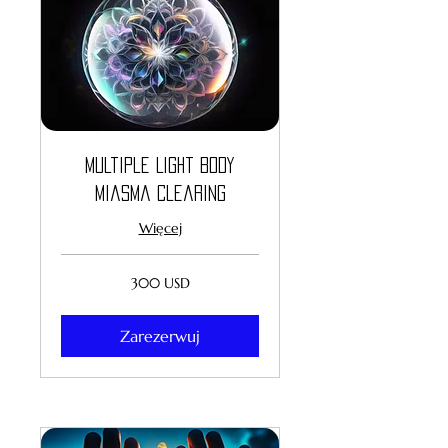
Multiple Light Body
Miasma Clearing
Więcej
300
300 USD
dolarów
amerykańskich
Zarezerwuj