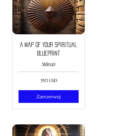
A Map of Your Spiritual
Blueprint
Więcej
350
350 USD
dolarów
amerykańskich
Zarezerwuj