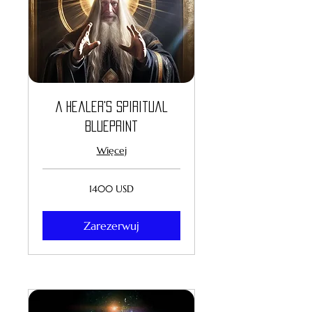
A Healer's Spiritual
Blueprint
Więcej
1400
1400 USD
dolarów
amerykańskich
Zarezerwuj